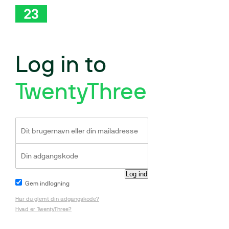
Log in to
TwentyThree
Gem indlogning
Har du glemt din adgangskode?
Hvad er TwentyThree?